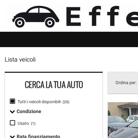
HOME
Le
tue
preferenze
LISTA VEICOLI
di
consenso
NOLEGGIO
Il
seguente
Lista veicoli
pannello
ACQUISTIAMO USATO
ti
consente
di
ASSISTENZA
CERCA LA TUA AUTO
Ordina per:
esprimere
le
tue
DICONO DI NOI
Tutti i veicoli disponibili
(20)
preferenze
di
Condizione
consenso
CONTATTI
alle
Usato
(1)
tecnologie
di
Rata finanziamento