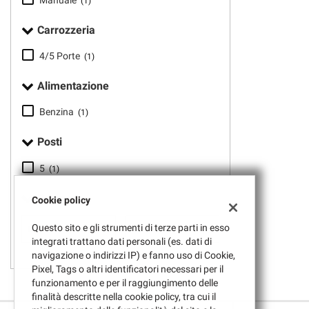
(1)
tta
ti
Carrozzeria
4/5 Porte
(1)
mpre
Cookie necessari
ilitato
Alimentazione
Benzina
Cookie delle preferenze
(1)
Posti
Cookie per il miglioramento dell'esperienza utente
5
(1)
Cookie analitici
Potenza
Cookie policy
Cookie di marketing
Questo sito e gli strumenti di terze parti in esso
integrati trattano dati personali (es. dati di
navigazione o indirizzi IP) e fanno uso di Cookie,
Pixel, Tags o altri identificatori necessari per il
funzionamento e per il raggiungimento delle
finalità descritte nella cookie policy, tra cui il