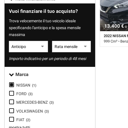
tracciamento
che
Vuoi finanziare il tuo acquisto?
adottiamo
per
Trova velocemente il tuo veicolo ideale
offrire
13.400 €
o 
specificando l'anticipo e la spesa mensile
le
massima
2022 NISSAN 
funzionalità
999 Cm³ • Ben
e
svolgere
34.617 Km • Ca
le
Porte • ABS • Ai
Importo indicativo per un periodo di 48 mesi
attività
Passeggero • Air
di
Autoradio • Chi
seguito
Controllo trazio
Marca
descritte.
Immobilizzatore
Per
sdoppiato • Ser
NISSAN
(1)
ottenere
elettrici
maggiori
FORD
(3)
informazioni
MERCEDES-BENZ
(3)
sull'utilità
e
VOLKSWAGEN
(3)
sul
FIAT
(2)
funzionamento
mostra tutti
di