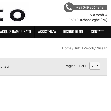
+39 049 9564843
Via Verdi, 4
35010 Trebaseleghe (PD)
ACQUISTIAMO USATO
ASSISTENZA
DICONO DI NOI
CONTATTI
Home
/
Tutti I Veicoli
/
Nissan
Pagina:
1 di 1
sultati