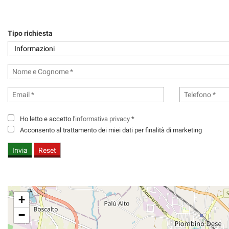
tracciamento
che
adottiamo
Tipo richiesta
per
offrire
le
funzionalità
e
svolgere
le
attività
di
Ho letto e accetto
l'informativa privacy
*
seguito
Acconsento al trattamento dei miei dati per finalità di marketing
descritte.
Per
ottenere
maggiori
informazioni
sull'utilità
+
e
sul
−
funzionamento
di