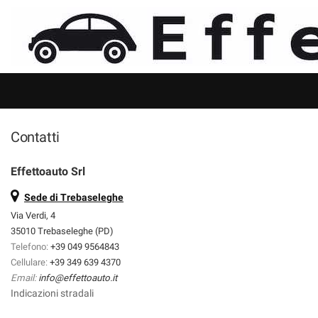
HOME
Le
tue
preferenze
LISTA VEICOLI
di
consenso
NOLEGGIO
Il
seguente
Contatti
pannello
ACQUISTIAMO USATO
ti
consente
Effettoauto Srl
di
ASSISTENZA
esprimere
Sede di Trebaseleghe
le
Via Verdi, 4
tue
DICONO DI NOI
35010 Trebaseleghe (PD)
preferenze
Telefono:
+39 049 9564843
di
Cellulare:
+39 349 639 4370
consenso
CONTATTI
Email:
info@effettoauto.it
alle
Indicazioni stradali
tecnologie
di