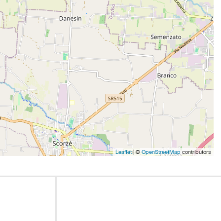
Leaflet
| ©
OpenStreetMap
contributors