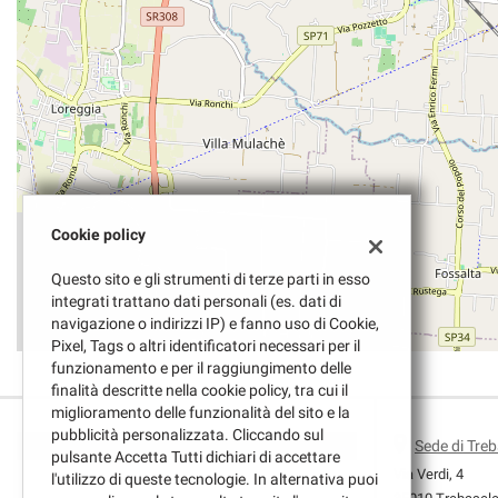
questi
strumenti
di
tracciamento
si
rimanda
alla
cookie
policy.
Puoi
Cookie policy
rivedere
e
Questo sito e gli strumenti di terze parti in esso
modificare
integrati trattano dati personali (es. dati di
le
navigazione o indirizzi IP) e fanno uso di Cookie,
tue
Pixel, Tags o altri identificatori necessari per il
scelte
funzionamento e per il raggiungimento delle
in
finalità descritte nella cookie policy, tra cui il
qualsiasi
miglioramento delle funzionalità del sito e la
momento.
pubblicità personalizzata. Cliccando sul
Sede di Tre
pulsante Accetta Tutti dichiari di accettare
Via Verdi, 4
l'utilizzo di queste tecnologie. In alternativa puoi