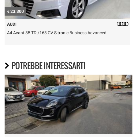
€ 23.300
€
AUDI
A4 Avant 35 TDI/163 CV S tronic Business Advanced
I
POTREBBE INTERESSARTI