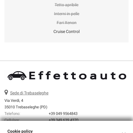
Tetto apribile
Interni in pelle
Fari Xenon
Cruise Control
Sede di Trebaseleghe
Via Verdi, 4
35010 Trebaseleghe (PD)
Telefono:
+39 049 9564843
Cellulare:
+39 349 639 4370
Email:
info@effettoauto.it
Cookie policy
Indicazioni stradali