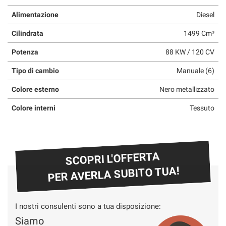
questi
Alimentazione
Diesel
strumenti
di
Cilindrata
1499 Cm³
tracciamento
si
Potenza
88 KW / 120 CV
rimanda
alla
Tipo di cambio
Manuale (6)
cookie
Colore esterno
Nero metallizzato
policy.
Puoi
Colore interni
Tessuto
rivedere
e
modificare
le
tue
SCOPRI L'OFFERTA
scelte
PER AVERLA SUBITO TUA!
in
qualsiasi
momento.
I nostri consulenti sono a tua disposizione:
Siamo