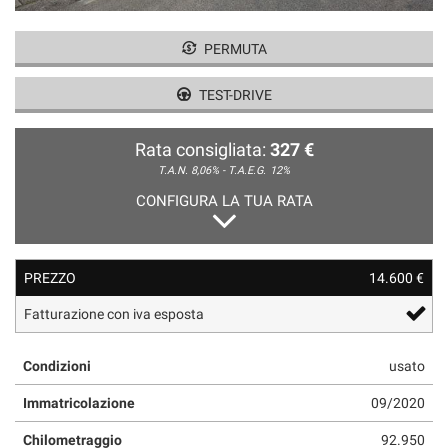
tracciamento
che
adottiamo
PERMUTA
per
offrire
TEST-DRIVE
le
funzionalità
e
Rata consigliata:
327 €
svolgere
T.A.N. 8,06% - T.A.E.G.
12%
le
CONFIGURA LA TUA RATA
attività
di
seguito
descritte.
PREZZO
14.600 €
Per
ottenere
Fatturazione con iva esposta
maggiori
informazioni
Condizioni
usato
sull'utilità
e
Immatricolazione
09/2020
sul
funzionamento
Chilometraggio
92.950
di