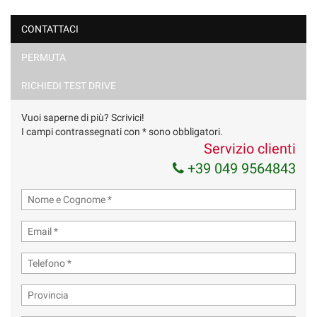
CONTATTACI
PERMUTA
Ho letto e accetto
l'informativa privacy
*
Acconsento al trattamento dei miei dati per finalità di
RICHIEDI TEST DRIVE
marketing
Vuoi saperne di più? Scrivici!
Invia la tua richiesta
I campi contrassegnati con * sono obbligatori.
Servizio clienti
+39 049 9564843