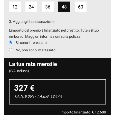
12
24
36
48
60
3.
Aggiungi l'assicurazione
L'importo del premio è finanziato nel prestito. Tutela il tuo
rimborso. Maggiori informazioni sulla polizza.
Si, sono interessato
No, non sono interessato
La tua rata mensile
(IVA inclusa)
327 €
T.A.N. 8,06% - T.A.E.G.
12,47
%
Importo finanziato: €
12.600