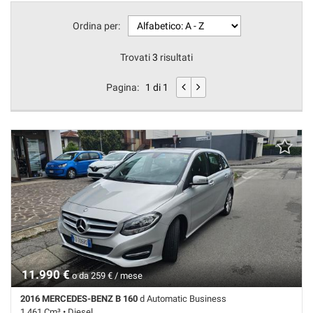
questi
Ordina per:
strumenti
di
tracciamento
Trovati
3
risultati
si
rimanda
Pagina:
1 di 1
alla
cookie
policy.
Puoi
rivedere
e
modificare
le
tue
scelte
in
qualsiasi
momento.
11.990 €
o da 259 € / mese
2016 MERCEDES-BENZ B 160
d Automatic Business
1.461 Cm³ • Diesel