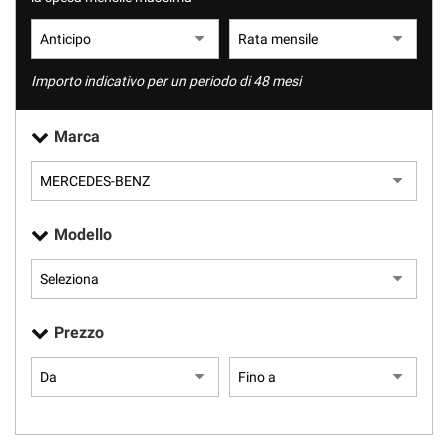
tracciamento
che
adottiamo
per
Importo indicativo per un periodo di 48 mesi
offrire
le
funzionalità
Marca
e
svolgere
le
attività
di
Modello
seguito
descritte.
Per
ottenere
maggiori
Prezzo
informazioni
sull'utilità
e
sul
funzionamento
di