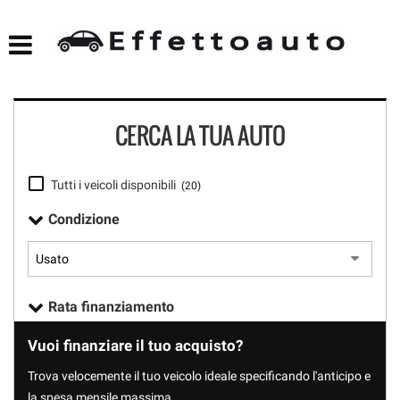
HOME
Le
tue
preferenze
LISTA VEICOLI
di
consenso
CERCA LA TUA AUTO
NOLEGGIO
Il
seguente
pannello
ACQUISTIAMO USATO
Tutti i veicoli disponibili
(20)
ti
consente
Condizione
di
ASSISTENZA
esprimere
le
tue
DICONO DI NOI
preferenze
Rata finanziamento
di
consenso
CONTATTI
Vuoi finanziare il tuo acquisto?
alle
tecnologie
Trova velocemente il tuo veicolo ideale specificando l'anticipo e
di
la spesa mensile massima