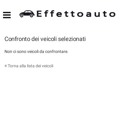
HOME
Le
tue
preferenze
LISTA VEICOLI
di
consenso
Confronto dei veicoli selezionati
NOLEGGIO
Il
Non ci sono veicoli da confrontare.
seguente
pannello
ACQUISTIAMO USATO
ti
Torna alla lista dei veicoli
consente
di
ASSISTENZA
esprimere
le
tue
DICONO DI NOI
preferenze
di
consenso
CONTATTI
alle
tecnologie
di