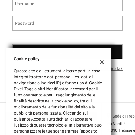
tracciamento
che
adottiamo
per
offrire
le
funzionalità
e
svolgere
le
Cookie policy
attività
di
Password dimenticata?
Questo sito e gli strumenti di terze parti in esso
seguito
integrati trattano dati personali (es. dati di
descritte.
navigazione o indirizzi IP) e fanno uso di Cookie,
Per
Pixel, Tags o altri identificatori necessari per il
ottenere
funzionamento e per il raggiungimento delle
maggiori
finalità descritte nella cookie policy, tra cui il
informazioni
miglioramento delle funzionalità del sito e la
sull'utilità
pubblicità personalizzata. Cliccando sul
Sede di Tre
e
pulsante Accetta Tutti dichiari di accettare
sul
Via Verdi, 4
l'utilizzo di queste tecnologie. In alternativa puoi
funzionamento
35010 Trebasel
personalizzare le tue scelte tramite l'apposito
Leggi
di