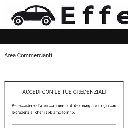
HOME
Le
tue
preferenze
LISTA VEICOLI
di
consenso
NOLEGGIO
Il
seguente
Area Commercianti
pannello
ACQUISTIAMO USATO
ti
consente
di
ASSISTENZA
esprimere
le
tue
ACCEDI CON LE TUE CREDENZIALI
DICONO DI NOI
preferenze
di
Per accedere all'area commercianti devi eseguire il login con
consenso
CONTATTI
le credenziali che ti abbiamo fornito.
alle
tecnologie
di